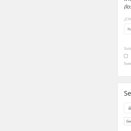
(l
¿Có
Susc
Susc
Se
Ge