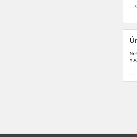
Ún
Nos
nue
Sí